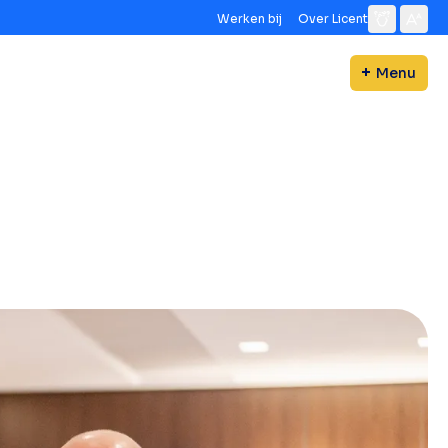
Werken bij
Over Licent
Menu