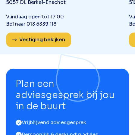
5057 DL Berkel-Enschot
51
Vandaag open tot 17:00
Va
Bel naar
013 5339 118
Be
Vestiging bekijken
Plan een
adviesgesprek bij jou
in de buurt
Vrijblijvend adviesgesprek
Persoonlijk & deskundig advies